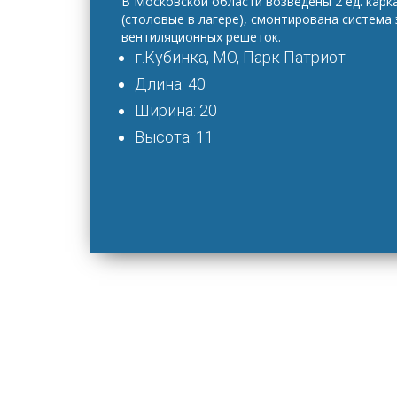
В Московской области возведены 2 ед. карк
(столовые в лагере), смонтирована система
вентиляционных решеток.
г.Кубинка, МО, Парк Патриот
Длина: 40
Ширина: 20
Высота: 11