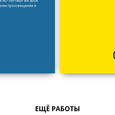
асно-тентвых ангаров
 электроосвещения и
ЕЩЁ РАБОТЫ