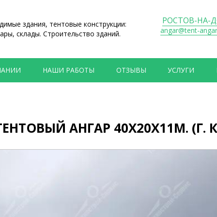
РОСТОВ-НА-
имые здания, тентовые конструкции:
angar@tent-anga
ары, склады. Строительство зданий.
ПАНИИ
НАШИ РАБОТЫ
ОТЗЫВЫ
УСЛУГИ
ТОВЫЙ АНГАР 40Х20Х11М. (Г. К