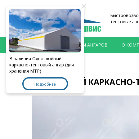
Быстровозвод
тентовые анг
ПРОДУКЦИЯ
ТИПЫ АНГАРОВ
О КОМ
В наличии Однослойный
Главная
>
Наши работы
каркасно-тентовый ангар (для
хранения МТР)
ОДНОСЛОЙНЫЙ КАРКАСНО-ТЕН
Подробнее