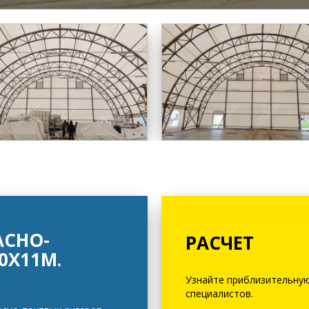
СНО-
РАСЧЕТ
0Х11М.
Узнайте приблизительную
специалистов.