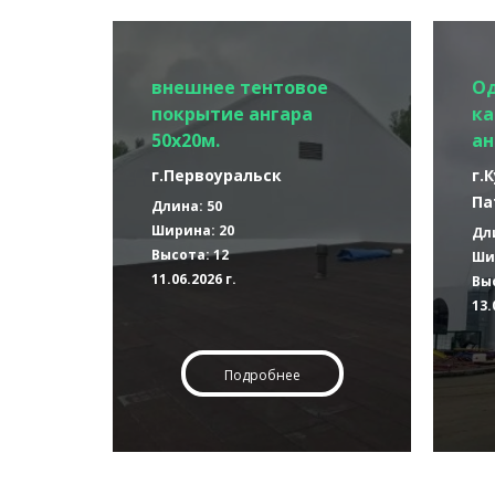
внешнее тентовое
О
покрытие ангара
ка
50х20м.
ан
г.Первоуральск
г.
Па
Длина: 50
Ширина: 20
Дл
Высота: 12
Ши
11.06.2026 г.
Выс
13.
Подробнее