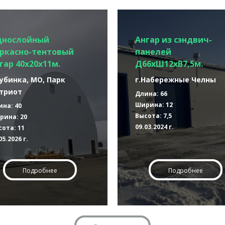
днослойный
Ангар из сэндвич-
ркасно-тентовый
панелей
гар 40х20х11м.
Д66хШ12хВ7,5м.
Кубинка, МО, Парк
г.Набережные Челны
триот
Длина: 66
Ширина: 12
ина: 40
Высота: 7,5
рина: 20
09.03.2024 г.
ота: 11
05.2026 г.
Подробнее
Подробнее