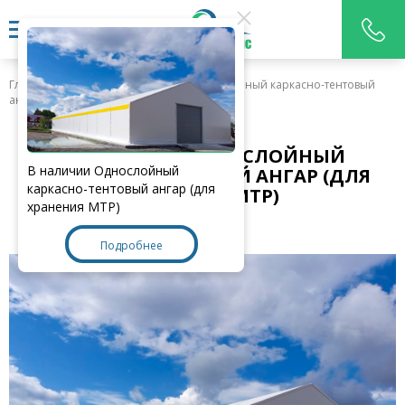
Главная
>
Новости
>
В наличии Однослойный каркасно-тентовый
ангар (для хранения МТР)
В НАЛИЧИИ ОДНОСЛОЙНЫЙ
В наличии Однослойный
КАРКАСНО-ТЕНТОВЫЙ АНГАР (ДЛЯ
каркасно-тентовый ангар (для
ХРАНЕНИЯ МТР)
хранения МТР)
Подробнее