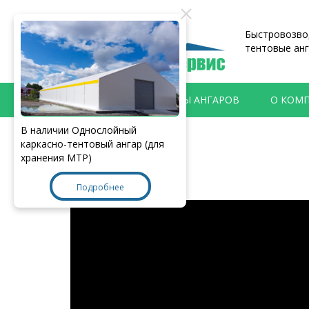
Быстровозвод
тентовые анг
ПРОДУКЦИЯ
ТИПЫ АНГАРОВ
О КОМ
В наличии Однослойный
Главная
>
Видеоблог
каркасно-тентовый ангар (для
хранения МТР)
Подробнее