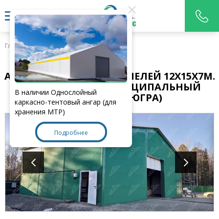
Главная
>
Наши работы
АНГАР ИЗ СЭНДВИЧ-ПАНЕЛЕЙ 12Х15Х7М.
(Г. ЯРКОВСКИЙ МУНИЦИПАЛЬНЫЙ
В наличии Однослойный
ОКРУГ, ХМАО-ЮГРА)
каркасно-тентовый ангар (для
хранения МТР)
Подробнее