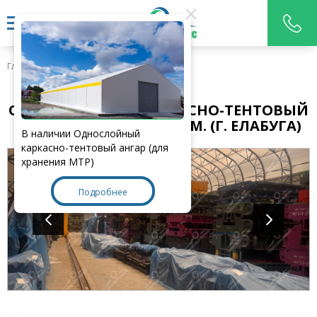
Главная
>
Наши работы
ОДНОСЛОЙНЫЙ КАРКАСНО-ТЕНТОВЫЙ
АНГАР Д100ХШ24ХВ15,1М. (Г. ЕЛАБУГА)
В наличии Однослойный
каркасно-тентовый ангар (для
хранения МТР)
Подробнее