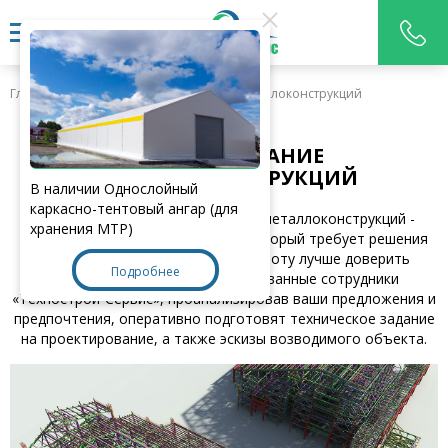
Главная
>
Услуги
>
Проектирование металлоконструкций
ПРОЕКТИРОВАНИЕ
МЕТАЛЛОКОНСТРУКЦИЙ
В наличии Однослойный
каркасно-тентовый ангар (для
Проектирование сооружение из металлоконструкций -
хранения МТР)
сложный и трудоемкий процесс, который требует решения
массы задач. Вот почему, эту работу лучше доверить
Подробнее
профессионалам. Квалифицированные сотрудники
«Технострой-Сервис», проанализировав ваши предложения и
предпочтения, оперативно подготовят техническое задание
на проектирование, а также эскизы возводимого объекта.