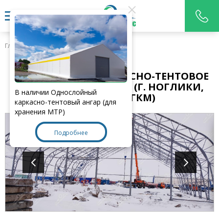
Главная
>
Наши работы
ОДНОСЛОЙНОЕ КАРКАСНО-ТЕНТОВОЕ
УКРЫТИЕ 36Х30Х14,5М. (Г. НОГЛИКИ,
В наличии Однослойный
КИРИНСКОЕ ГКМ)
каркасно-тентовый ангар (для
хранения МТР)
Подробнее