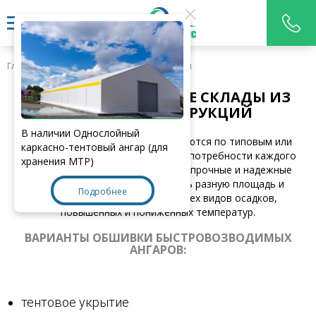
Главная
>
Продукция
>
Ангары под склады
БЫСТРОВОЗВОДИМЫЕ СКЛАДЫ ИЗ
МЕТАЛЛОКОНСТРУКЦИЙ
В наличии Однослойный
Быстровозводимые склады создаются по типовым или
каркасно-тентовый ангар (для
проектируются индивидально под потребности каждого
хранения МТР)
клиента. Получаются достаточно прочные и надежные
сооружения, способные покрыть разную площадь и
Подробнее
обеспечивающие защиту от всех видов осадков,
повышенных и пониженных температур.
ВАРИАНТЫ ОБШИВКИ БЫСТРОВОЗВОДИМЫХ
АНГАРОВ:
тентовое укрытие