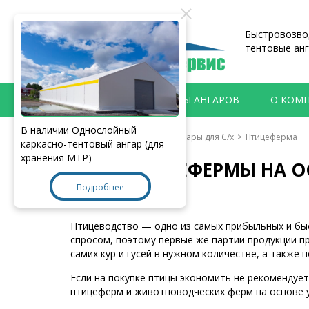
Быстровозвод
тентовые анг
ПРОДУКЦИЯ
ТИПЫ АНГАРОВ
О КОМ
В наличии Однослойный
Главная
>
Продукция
>
Ангары для C/х
>
Птицеферма
каркасно-тентовый ангар (для
хранения МТР)
ПТИЦЕФЕРМЫ НА ОС
Подробнее
Птицеводство — одно из самых прибыльных и быс
спросом, поэтому первые же партии продукции п
самих кур и гусей в нужном количестве, а также 
Если на покупке птицы экономить не рекомендуе
птицеферм и животноводческих ферм на основе у