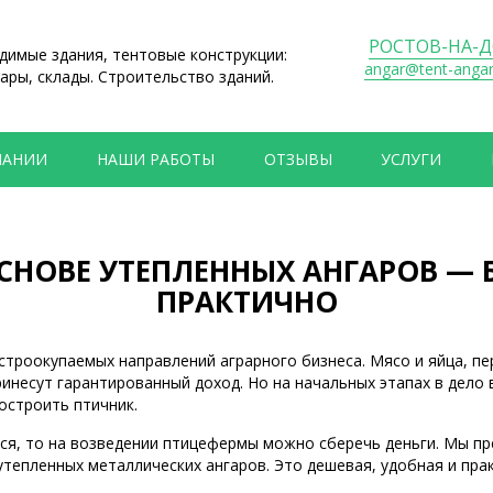
РОСТОВ-НА-
имые здания, тентовые конструкции:
angar@tent-anga
ары, склады. Строительство зданий.
ПАНИИ
НАШИ РАБОТЫ
ОТЗЫВЫ
УСЛУГИ
НОВЕ УТЕПЛЕННЫХ АНГАРОВ — 
ПРАКТИЧНО
троокупаемых направлений аграрного бизнеса. Мясо и яйца, пе
ринесут гарантированный доход. Но на начальных этапах в дел
построить птичник.
тся, то на возведении птицефермы можно сберечь деньги. Мы пр
тепленных металлических ангаров. Это дешевая, удобная и прак