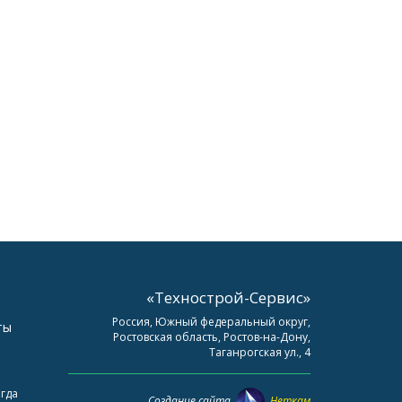
«Технострой-Сервис»
Россия, Южный федеральный округ,
ты
Ростовская область, Ростов-на-Дону,
Таганрогская ул., 4
огда
Создание сайта
Неткам